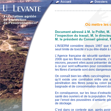
Accueil
Dossiers
Où mettre les 
Document adressé à M. le Préfet, M. 
l’inspection du travail, M. le directe
M. le président du Conseil général, 
L’INSERM considère depuis 1997 que to
seuil limite de toxicité n’a pu être établi
L’Agence française de sécurité sanitaire
2006 que les fibres courtes d’amiante, c’e
microns, peuvent elles aussi présenter d
à ce jour sont suffisantes pour considér
les fibres d’amiante sont donc dangereuses
On connaît bien les effets cancérogènes d
qu’il existe une corrélation entre une 
pénétration des fibres jusqu’au colon 
baignade et de consommation doivent don
En conséquence, sur les lieux d’extracti
santé des ouvriers et de la population. P
par l’envol des poussières d’amiante gén
de stockage.
C’est dans ce contexte que, après avoir