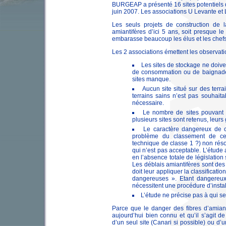
BURGEAP a présenté 16 sites potentiels d
juin 2007. Les associations U Levante et L
Les seuls projets de construction de
amiantifères d’ici 5 ans, soit presque l
embarasse beaucoup les élus et les chefs
Les 2 associations émettent les observati
Les sites de stockage ne doive
de consommation ou de baignade
sites manque.
Aucun site situé sur des terr
terrains sains n’est pas souhait
nécessaire.
Le nombre de sites pouvant a
plusieurs sites sont retenus, leurs
Le caractère dangereux de c
problème du classement de ces 
technique de classe 1 ?) non résol
qui n’est pas acceptable. L’étude
en l’absence totale de législation
Les déblais amiantifères sont des
doit leur appliquer la classificat
dangereuses ». Etant dangereux 
nécessitent une procédure d’instal
L’étude ne précise pas à qui ser
Parce que le danger des fibres d’amiant
aujourd’hui bien connu et qu’il s’agit d
d’un seul site (Canari si possible) ou d’