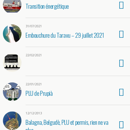
Transition énergétique
31/07/2021
Embouchure du Taravu – 29 juillet 2021
22/02/2021
22/01/2021
PLU de Prupià
12/12/2013
Balagna, Belgudè, PLU et permis, rien ne va
plus